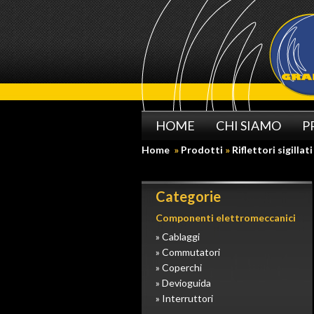
HOME
CHI SIAMO
P
Home
»
Prodotti
»
Riflettori sigillati
Categorie
Componenti elettromeccanici
» Cablaggi
» Commutatori
» Coperchi
» Devioguida
» Interruttori