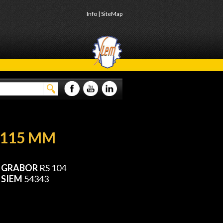
Info
|
SiteMap
 115 MM
e GRABOR
RS 104
 SIEM
54343