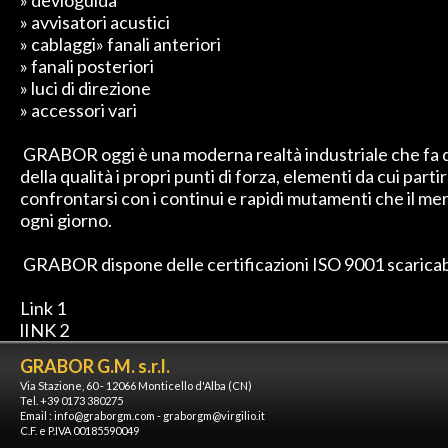
» devioguida
» avvisatori acustici
» cablaggi» fanali anteriori
» fanali posteriori
» luci di direzione
» accessori vari
GRABOR oggi è una moderna realtà industriale che fa del
della qualità i propri punti di forza, elementi da cui parti
confrontarsi con i continui e rapidi mutamenti che il m
ogni giorno.
GRABOR dispone delle certificazioni ISO 9001 scaricabil
Link 1
lINK 2
GRABOR G.M. s.r.l.
Via Stazione, 60 - 12066 Monticello d'Alba (CN)
Tel. +39 0173 380275
Email :
info@graborgm.com
-
graborgm@virgilio.it
C.F. e P.IVA 00185590049