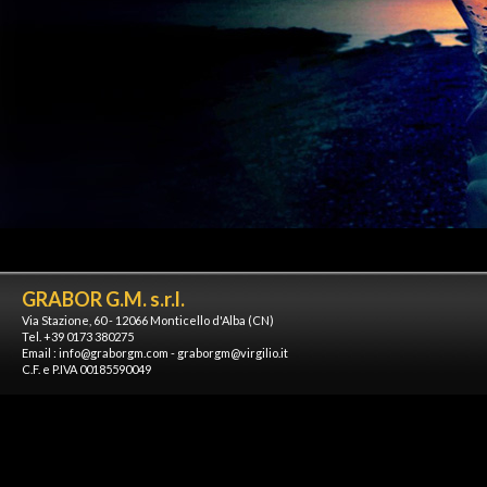
GRABOR G.M. s.r.l.
Via Stazione, 60 - 12066 Monticello d'Alba (CN)
Tel. +39 0173 380275
Email :
info@graborgm.com
-
graborgm@virgilio.it
C.F. e P.IVA 00185590049