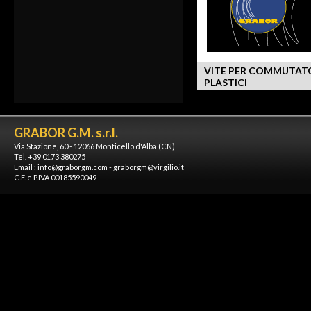
VITE PER COMMUTAT
PLASTICI
GRABOR G.M. s.r.l.
Via Stazione, 60 - 12066 Monticello d'Alba (CN)
Tel. +39 0173 380275
Email :
info@graborgm.com
-
graborgm@virgilio.it
C.F. e P.IVA 00185590049