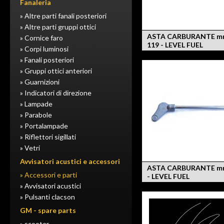
Fanaleria
» Altre parti fanali posteriori
» Altre parti gruppi ottici
ASTA CARBURANTE m
» Cornice faro
119 - LEVEL FUEL
» Corpi luminosi
» Fanali posteriori
» Gruppi ottici anteriori
» Guarnizioni
» Indicatori di direzione
» Lampade
» Parabole
» Portalampade
» Riflettori sigillati
» Vetri
Avvisatori acustici e accessori
ASTA CARBURANTE m
» Accessori e parti
- LEVEL FUEL
» Avvisatori acustici
» Pulsanti clacson
GM - spare parts
» scooter