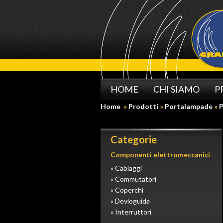
HOME
CHI SIAMO
P
Home
»
Prodotti
»
Portalampade
»
P
Categorie
Componenti elettromeccanici
» Cablaggi
» Commutatori
» Coperchi
» Devioguida
» Interruttori