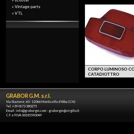
» Vintage parts
» VTL
CORPO LUMINOSO C
CATADIOTTRO
GRABOR G.M. s.r.l.
Via Stazione, 60 - 12066 Monticello d'Alba (CN)
Tel. +39 0173 380275
Email :
info@graborgm.com
-
graborgm@virgilio.it
C.F. e P.IVA 00185590049