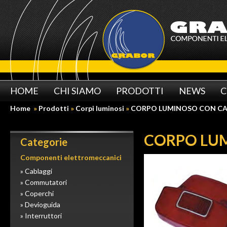
HOME
CHI SIAMO
PRODOTTI
NEWS
C
Home
»
Prodotti
»
Corpi luminosi
»
CORPO LUMINOSO CON C
CORPO LU
Categorie
Componenti elettromeccanici
» Cablaggi
» Commutatori
» Coperchi
» Devioguida
» Interruttori