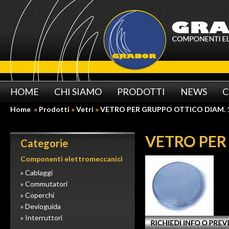
HOME
CHI SIAMO
PRODOTTI
NEWS
C
Home
»
Prodotti
»
Vetri
»
VETRO PER GRUPPO OTTICO DIAM. 
VETRO PER
Categorie
Componenti elettromeccanici
» Cablaggi
» Commutatori
» Coperchi
» Devioguida
» Interruttori