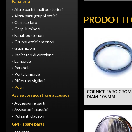
Fanaleria
» Altre parti fanali posteriori
» Altre parti gruppi ottici
PRODOTTI 
» Cornice faro
» Corpi luminosi
» Fanali posteriori
» Gruppi ottici anteriori
» Guarnizioni
» Indicatori di direzione
» Lampade
» Parabole
» Portalampade
» Riflettori sigillati
» Vetri
CORNICE FARO CROM
Avvisatori acustici e accessori
DIAM. 105 MM
» Accessori e parti
» Avvisatori acustici
» Pulsanti clacson
GM - spare parts
» scooter