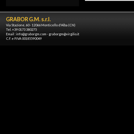
GRABOR G.M. s.r.l.
Via Stazione, 60 - 12066 Monticello d'Alba (CN)
Tel. +39 0173 380275
Email :
info@graborgm.com
-
graborgm@virgilio.it
C.F. e P.IVA 00185590049