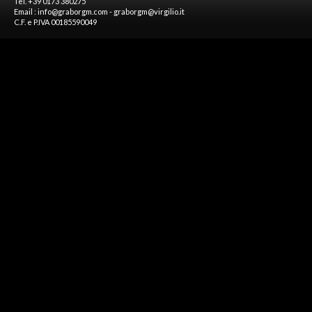
Tel. +39 0173 380275
Email :
info@graborgm.com
-
graborgm@virgilio.it
C.F. e P.IVA 00185590049