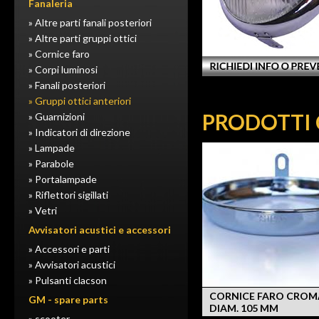
Fanaleria
» Altre parti fanali posteriori
» Altre parti gruppi ottici
» Cornice faro
» Corpi luminosi
» Fanali posteriori
» Gruppi ottici anteriori
PRODOTTI 
» Guarnizioni
» Indicatori di direzione
» Lampade
» Parabole
» Portalampade
» Riflettori sigillati
» Vetri
Avvisatori acustici e accessori
» Accessori e parti
» Avvisatori acustici
» Pulsanti clacson
CORNICE FARO CROM
GM - spare parts
DIAM. 105 MM
» scooter