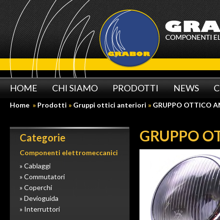
HOME
CHI SIAMO
PRODOTTI
NEWS
C
Home
»
Prodotti
»
Gruppi ottici anteriori
»
GRUPPO OTTICO AN
GRUPPO OT
Categorie
Componenti elettromeccanici
» Cablaggi
» Commutatori
» Coperchi
» Devioguida
» Interruttori