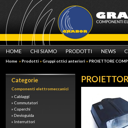
HOME
CHI SIAMO
PRODOTTI
NEWS
C
Home
»
Prodotti
»
Gruppi ottici anteriori
»
PROIETTORE COMP
PROIETTO
Categorie
Componenti elettromeccanici
» Cablaggi
» Commutatori
» Coperchi
» Devioguida
» Interruttori