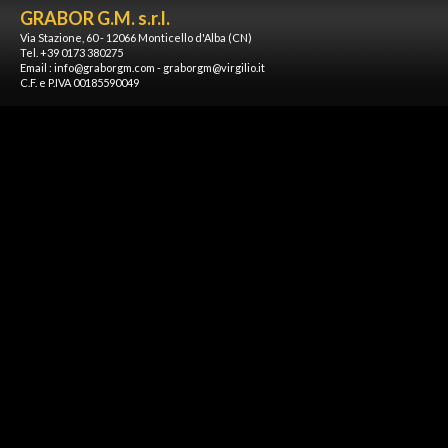
GRABOR G.M. s.r.l.
Via Stazione, 60 - 12066 Monticello d'Alba (CN)
Tel. +39 0173 380275
Email :
info@graborgm.com
-
graborgm@virgilio.it
C.F. e P.IVA 00185590049